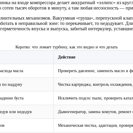
чинка на входе компрессора делает аккуратный «эллипс» из круг
о сотен тысяч оборотов в минуту, а там любая несоосность — пр
лнительных механизмов. Вакуумная «груша», перепускной клапан
отать в неправильной зоне: то перекачивает, то недодувает. Д
негерметичность впуска и выпуска, забитый интеркулер, уставш
Коротко: что ломает турбину, как это видно и что делать
Действие
асхода масла
Проверить давление, заменить масло и ф
и по наддуву
Чистка картриджа, контроль охлаждения
падение буста
Исключить подсос пыли, проверить ката
редув или недодув
Дымогенератор, замена хомутов, ремонт 
жим
Механическая чистка, адаптация, прове