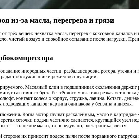
оя из‑за масла, перегрева и грязи
 от трёх вещей: нехватка масла, перегрев с коксовкой каналов и 
сло, чистый воздух и спокойное остывание после нагрузки. Пр
рбокомпрессора
опадание инородных частиц, разбалансировка ротора, утечки и 
страдает обслуживание и режим эксплуатации.
орируемого. Масляный клин в подшипниках скольжения держит р
минута активного буста без тёплого масла или резкая остановка
фт, контакт колеса о корпус, стружка, лавина. Кстати, дешёвые
 подводящих каналов: картина одинакова у бензина и дизеля.
тложения. Когда мотор глушат раскалённым, масло в картридже 
ерстия сеточки подачи частично слепаются, крутящийся узел не
ить — то не доезжают, то передувают, электроника злится.
 стороне их приносит подсос пыли после порванного патрубка 