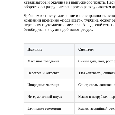
катализатора и окалина из выпускного тракта. Пес
оборотах он разрушителен: ротор раскручивается д
Добавим к списку залипание и неисправность испо
компании временно «подвисает», турбина может раб
перегреву и утомлению металла. А ведь ещё есть 
безобидны, а в сумме добивают ресурс.
Причина
Симптом
Масляное голодание
Синий дым, вой, рост р
Перегрев и коксовка
Тяга «плавает», ошибк
Инородные частицы
Свист, сколы лопаток, 
Негерметичный впуск
Масло в патрубках, пе
Залипание геометрии
Рывки, аварийный ре