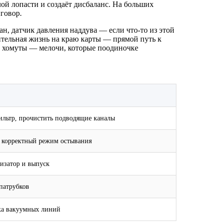
лой лопасти и создаёт дисбаланс. На больших
иговор.
, датчик давления наддува — если что-то из этой
лительная жизнь на краю карты — прямой путь к
ие хомуты — мелочи, которые поодиночке
ильтр, прочистить подводящие каналы
, корректный режим остывания
лизатор и выпуск
патрубков
рка вакуумных линий