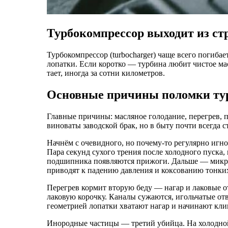
Турбокомпрессор выходит из стр
Турбокомпрессор (turbocharger) чаще всего погибает
лопатки. Если коротко — турбина любит чистое ма
тает, иногда за сотни километров.
Основные причины поломки ту
Главные причины: масляное голодание, перегрев, п
виноваты заводской брак, но в быту почти всегда 
Начнём с очевидного, но почему-то регулярно игн
Пара секунд сухого трения после холодного пуска, 
подшипника появляются прижоги. Дальше — микролю
приводят к падению давления и коксованию тонких
Перегрев кормит вторую беду — нагар и лаковые о
лаковую корочку. Каналы сужаются, игольчатые отв
геометрией лопатки хватают нагар и начинают клин
Инородные частицы — третий убийца. На холодной